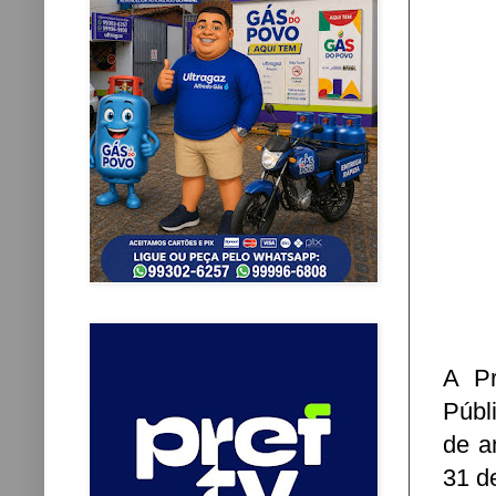
A Pr
Públ
de an
31 d