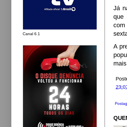
Já n
que 
com 
sexta
Canal 6.1
A pr
popu
mais
Post
23:0
Postag
QUEM