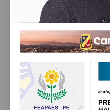
domin
PR