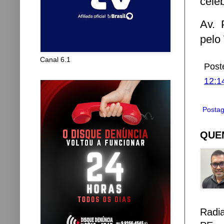
cele
Av. 
pelo
Canal 6.1
Post
12:1
Postag
QUEM
Radi