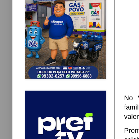
No V
famí
vale
Pron