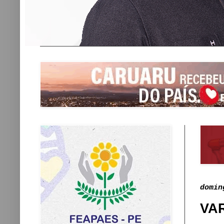
domin
VA