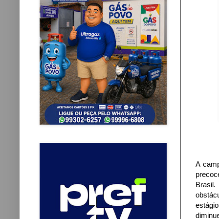
A camp
precoc
Brasil
obstác
estági
diminu