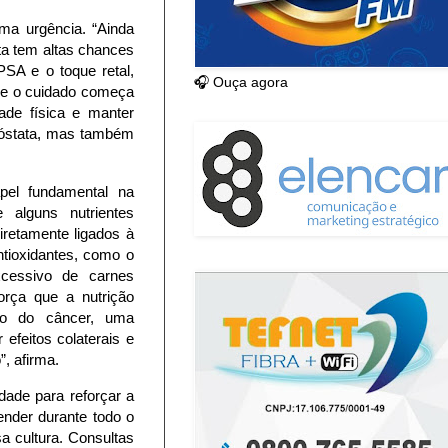
ma urgência. “Ainda
ta tem altas chances
SA e o toque retal,
🎧 Ouça agora
que o cuidado começa
dade física e manter
próstata, mas também
pel fundamental na
e alguns nutrientes
iretamente ligados à
ntioxidantes, como o
xcessivo de carnes
força que a nutrição
nto do câncer, uma
efeitos colaterais e
, afirma.
ade para reforçar a
nder durante todo o
a cultura. Consultas