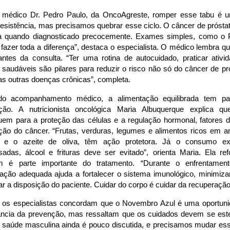
 médico Dr. Pedro Paulo, da OncoAgreste, romper esse tabu é u
resistência, mas precisamos quebrar esse ciclo. O câncer de prósta
a quando diagnosticado precocemente. Exames simples, como o P
fazer toda a diferença”, destaca o especialista. O médico lembra 
antes da consulta. “Ter uma rotina de autocuidado, praticar ativi
s saudáveis são pilares para reduzir o risco não só do câncer de 
as outras doenças crônicas”, completa.
o acompanhamento médico, a alimentação equilibrada tem pa
ção. A nutricionista oncológica Maria Albuquerque explica qu
uem para a proteção das células e a regulação hormonal, fatores d
ção do câncer. “Frutas, verduras, legumes e alimentos ricos em a
 e o azeite de oliva, têm ação protetora. Já o consumo e
sadas, álcool e frituras deve ser evitado”, orienta Maria. Ela re
 é parte importante do tratamento. “Durante o enfrentame
ação adequada ajuda a fortalecer o sistema imunológico, minimizar 
r a disposição do paciente. Cuidar do corpo é cuidar da recuperação”
os especialistas concordam que o Novembro Azul é uma oportunid
ância da prevenção, mas ressaltam que os cuidados devem se este
A saúde masculina ainda é pouco discutida, e precisamos mudar ess