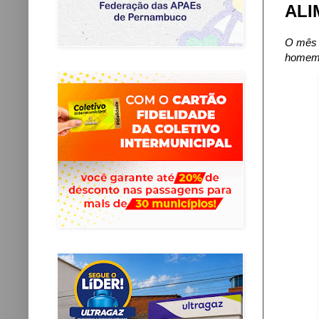
ALI
O mês 
home