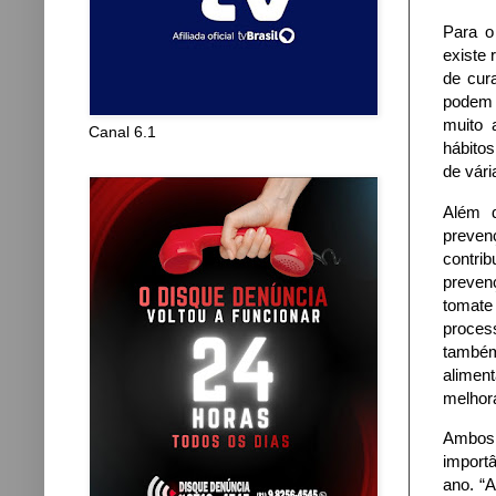
Para o
existe 
de cur
podem 
muito 
Canal 6.1
hábito
de vári
Além d
preven
contrib
preven
tomate
proces
também
aliment
melhora
Ambos 
import
ano. “