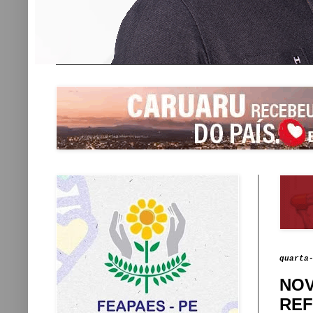
quarta
NOV
REF