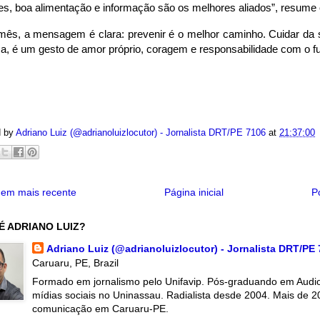
es, boa alimentação e informação são os melhores aliados”, resume 
mês, a mensagem é clara: prevenir é o melhor caminho. Cuidar da 
a, é um gesto de amor próprio, coragem e responsabilidade com o fu
d by
Adriano Luiz (@adrianoluizlocutor) - Jornalista DRT/PE 7106
at
21:37:00
em mais recente
Página inicial
P
É ADRIANO LUIZ?
Adriano Luiz (@adrianoluizlocutor) - Jornalista DRT/PE
Caruaru, PE, Brazil
Formado em jornalismo pelo Unifavip. Pós-graduando em Audiov
mídias sociais no Uninassau. Radialista desde 2004. Mais de 2
comunicação em Caruaru-PE.