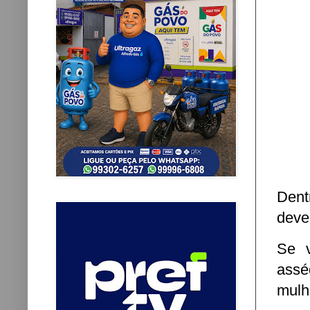
Dent
deve
Se v
assé
mulh