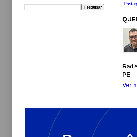
Postag
QUEM
Radi
PE.
Ver m