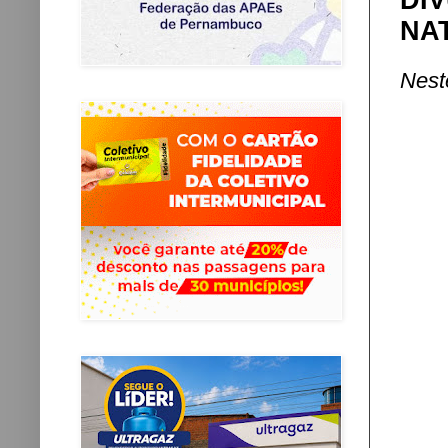
DI
NA
Nest