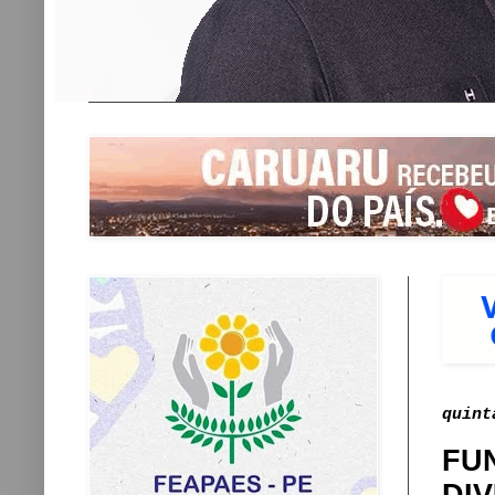
quint
FU