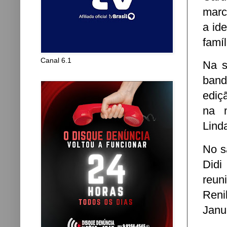
marc
a id
famíl
Canal 6.1
Na s
band
ediç
na 
Lind
No s
Didi
reun
Reni
Janu