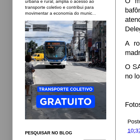
O mo
urbana e rural, amplia o acesso ao
transporte coletivo e contribui para
bafô
movimentar a economia do munic...
aten
Dele
A ro
madr
O SA
no lo
Foto
Post
10:3
PESQUISAR NO BLOG