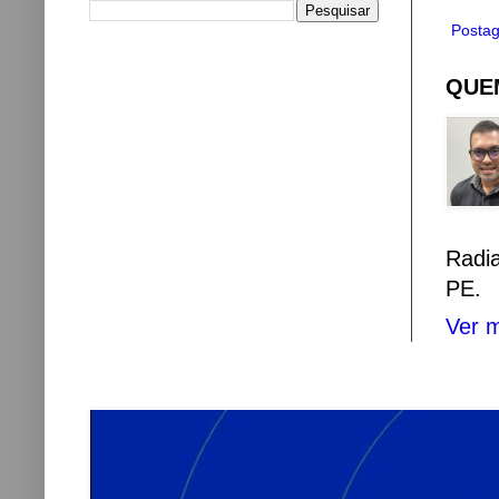
Postag
QUEM
Radi
PE.
Ver m