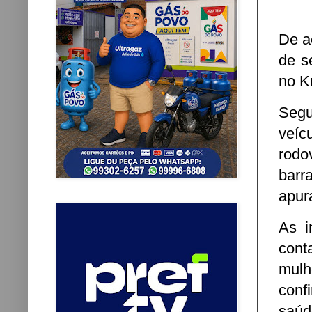
De a
de s
no K
Segu
veíc
rodo
barr
apur
As i
cont
mulh
conf
saúd