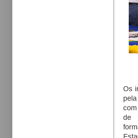
Os i
pela
com 
de 
form
Est