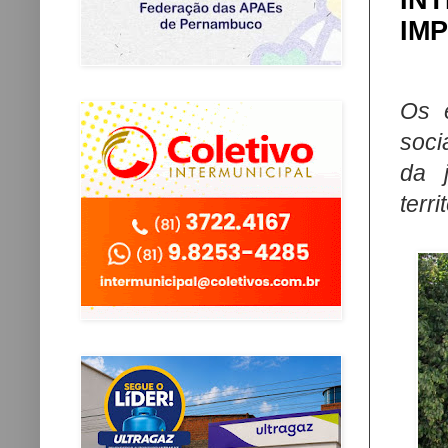
IN
IM
Os 
soci
da 
terri