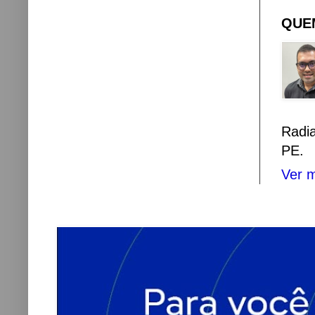
QUEM
Radi
PE.
Ver m