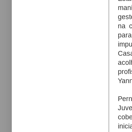
man
gest
na c
par
impu
Cas
aco
prof
Yann
Per
Juve
cobe
ini