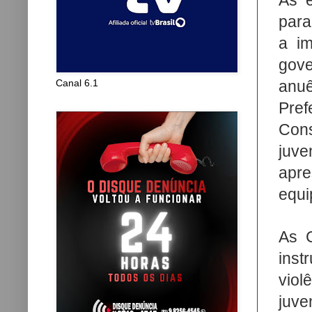
As e
para
a im
gov
Canal 6.1
anu
Pre
Cons
juve
apre
equi
As 
ins
viol
juve