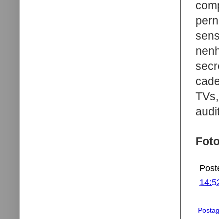
comp
per
sens
nen
sec
cade
TVs,
audi
Fot
Post
14:5
Postag