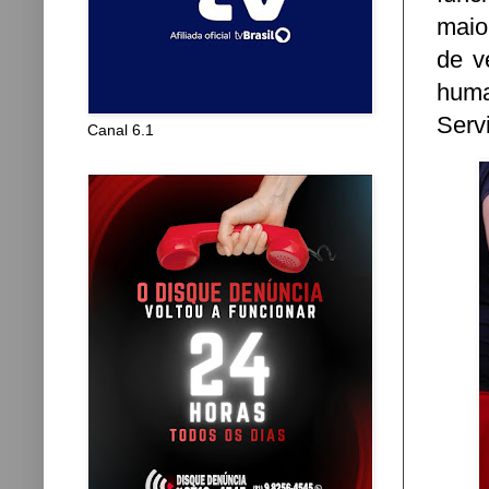
maio
de v
huma
Serv
Canal 6.1