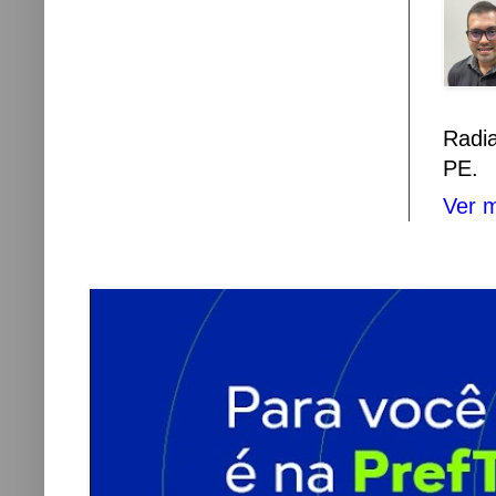
Radi
PE.
Ver m