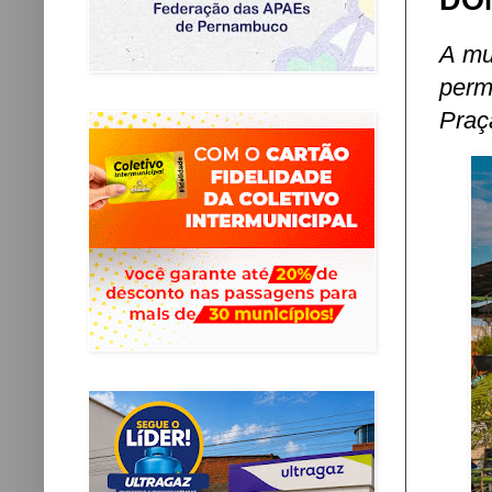
DO
A mu
perm
Praç