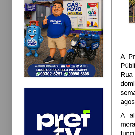
A Pr
Públ
Rua 
domi
sema
agos
A al
mor
func