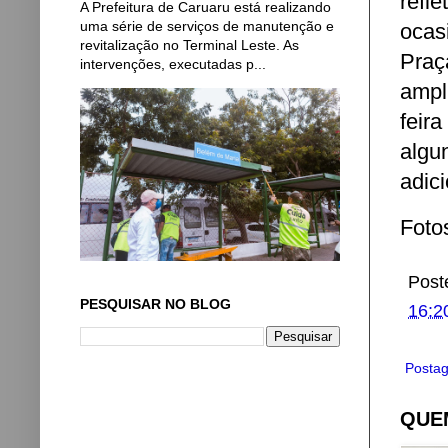
refl
A Prefeitura de Caruaru está realizando
uma série de serviços de manutenção e
ocas
revitalização no Terminal Leste. As
Praç
intervenções, executadas p...
ampl
feir
algu
adic
Foto
Post
PESQUISAR NO BLOG
16:2
Postag
QUEM