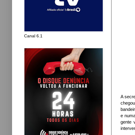
Canal 6.1
A secre
chegou 
bandeir
e numa 
gente 
interve