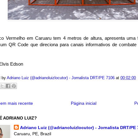
o Vermelho em Caruaru tem 4 metros de altura, apresenta uma f
 um QR Code que direciona para canais informativos de combate à
Elvis Edson
d by
Adriano Luiz (@adrianoluizlocutor) - Jornalista DRT/PE 7106
at
00:02:00
em mais recente
Página inicial
P
É ADRIANO LUIZ?
Adriano Luiz (@adrianoluizlocutor) - Jornalista DRT/PE
Caruaru, PE, Brazil