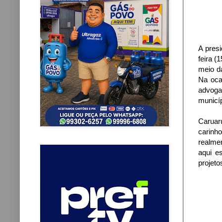
A presi
feira (
meio d
Na oca
advoga
municíp
Caruaru
carinh
realme
aqui e
projeto