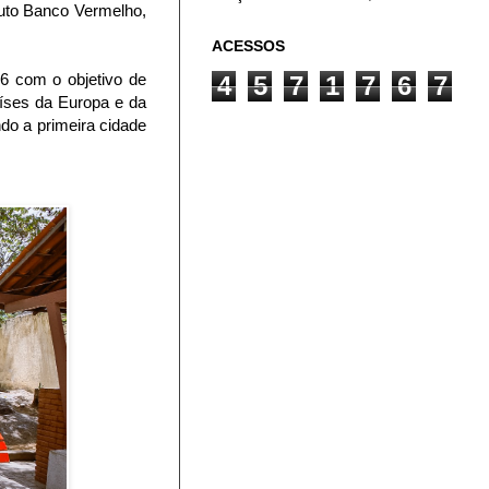
ituto Banco Vermelho,
ACESSOS
16 com o objetivo de
4
5
7
1
7
6
7
aíses da Europa e da
do a primeira cidade