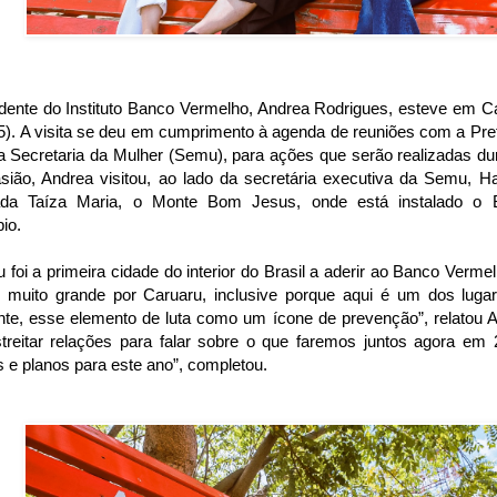
dente do Instituto Banco Vermelho, Andrea Rodrigues, esteve em Ca
15). A visita se deu em cumprimento à agenda de reuniões com a Pref
a Secretaria da Mulher (Semu), para ações que serão realizadas du
sião, Andrea visitou, ao lado da secretária executiva da Semu, H
da Taíza Maria, o Monte Bom Jesus, onde está instalado o
io.
 foi a primeira cidade do interior do Brasil a aderir ao Banco Verm
o muito grande por Caruaru, inclusive porque aqui é um dos lugar
nte, esse elemento de luta como um ícone de prevenção”, relatou A
streitar relações para falar sobre o que faremos juntos agora em
s e planos para este ano”, completou.