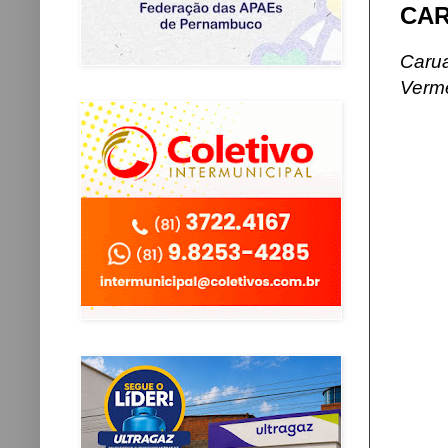
CA
Carua
Verm