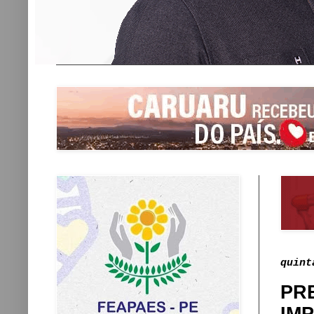
quint
PR