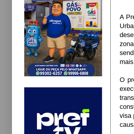
A Pr
Urba
dese
zona
send
mais
O pr
exec
tran
cons
visa 
caus