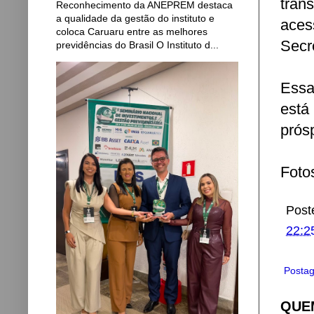
tran
Reconhecimento da ANEPREM destaca
a qualidade da gestão do instituto e
aces
coloca Caruaru entre as melhores
Secr
previdências do Brasil O Instituto d...
Essa
está
prósp
Foto
Post
22:2
Postag
QUEM