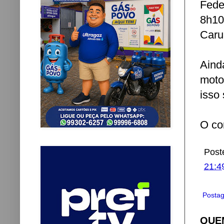
Fede
8h10
Caru
Aind
moto
isso
O co
Post
21:4
Postag
QUEM