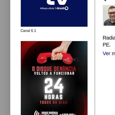
Canal 6.1
Radi
PE.
Ver m