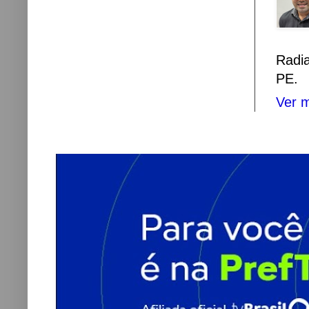
Radi
PE.
Ver m