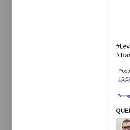
#Le
#Tra
Post
15:5
Postag
QUEM