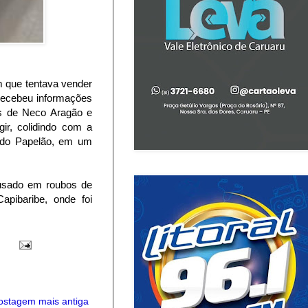
m que tentava vender
 recebeu informações
es de Neco Aragão e
gir, colidindo com a
a do Papelão, em um
 usado em roubos de
apibaribe, onde foi
ostagem mais antiga