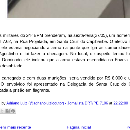
is militares do 24º BPM prenderam, na sexta-feira(27/09), um home
il 7.62, na Rua Projetada, em Santa Cruz do Capibaribe. O efetivo
 ele estaria negociando a arma na ponte que liga as comunidad
Agostinho e foi fazer a checagem. No local, o suspeito tentou fu
a. Dominado, ele indicou que a arma estava escondida na Favel
o desabitado.
l, carregado e com duas munições, seria vendido por R$ 8.000 e
 O envolvido foi apresentado na Delegacia de Santa Cruz do C
zada a prisão em flagrante.
d by
Adriano Luiz (@adrianoluizlocutor) - Jornalista DRT/PE 7106
at
22:22:00
em mais recente
Página inicial
P