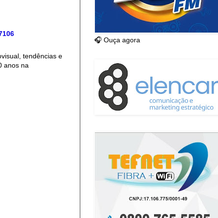
 7106
🎧 Ouça agora
isual, tendências e
0 anos na