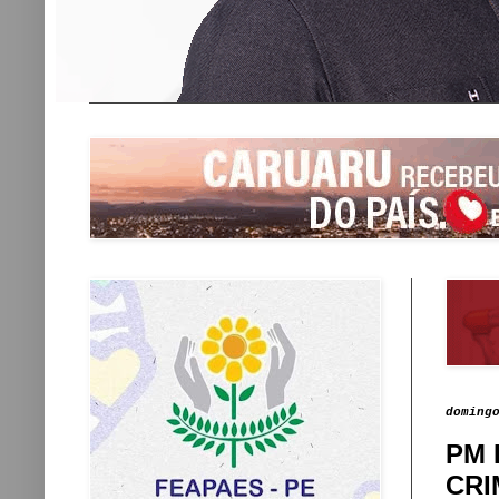
doming
PM 
CRI