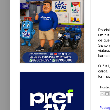
Policia
um fuz
de que
Santo 
viatur
barrac
O fuzi
carga.
formali
Poste
Postag