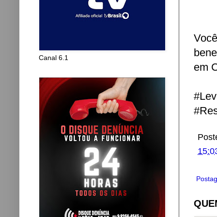
Você
bene
Canal 6.1
em C
#Lev
#Res
Post
15:0
Postag
QUEM