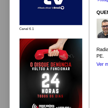
Postag
QUEM
Canal 6.1
Radi
PE.
Ver m