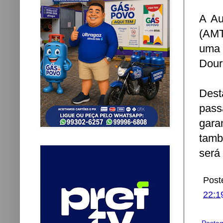
A Au
(AMT
uma 
Dour
Dest
pass
gara
tamb
será 
Post
22:1