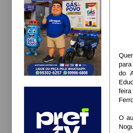
Quem
para
do 
Educ
feir
Ferro
O au
Nogu