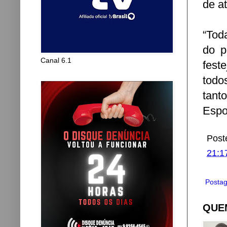
de a
“Tod
do p
Canal 6.1
fest
todo
tant
Espo
Post
21:1
Postag
QUEM