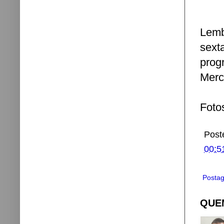
Lemb
sext
prog
Merc
Foto
Post
00:5
Postag
QUEM