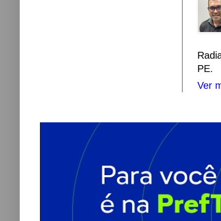
Radi
PE.
Ver m