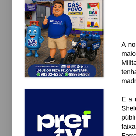
A no
maio
Mili
tenh
madr
E a 
Shel
públ
faix
Ferr