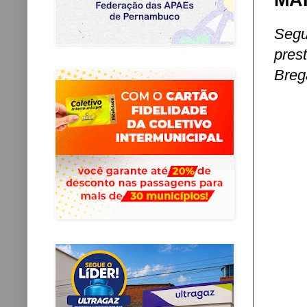
MA
Seg
pres
Breg