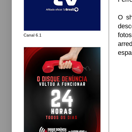
O sh
desc
fotos
Canal 6.1
arre
espa