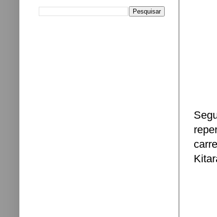
Segu
repe
carr
Kitar