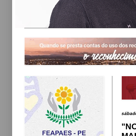
sábad
"N