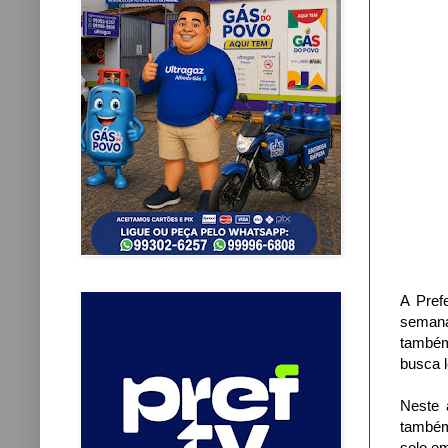
A Prefe
semana
também
busca l
Neste 
também
solo em