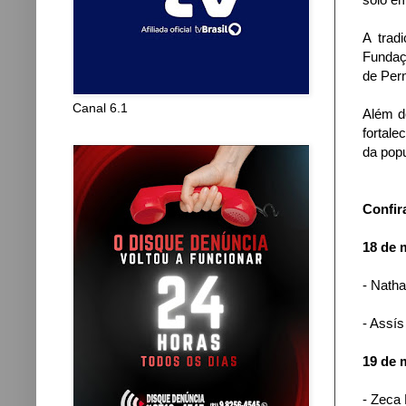
A trad
Fundaç
de Per
Canal 6.1
Além d
fortal
da popu
Confir
18 de 
- Natha
- Assís
19 de 
- Zeca