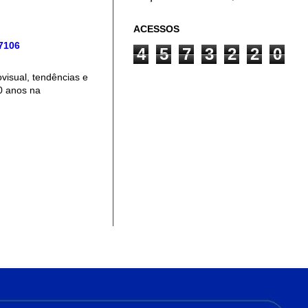
ACESSOS
 7106
4
5
7
3
2
2
0
isual, tendências e
0 anos na