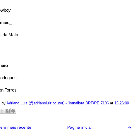
Cowboy
 maio_
a da Mata
maio
Rodrigues
on Torres
d by
Adriano Luiz (@adrianoluizlocutor) - Jornalista DRT/PE 7106
at
15:26:00
em mais recente
Página inicial
P