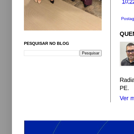
10:2
Postag
QUEM
PESQUISAR NO BLOG
Radi
PE.
Ver m