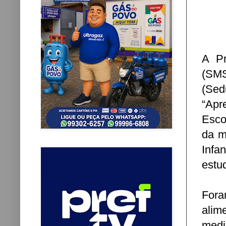
A Pr
(SMS
(Sed
“Apr
Esco
da m
Infa
estu
Fora
alim
medi