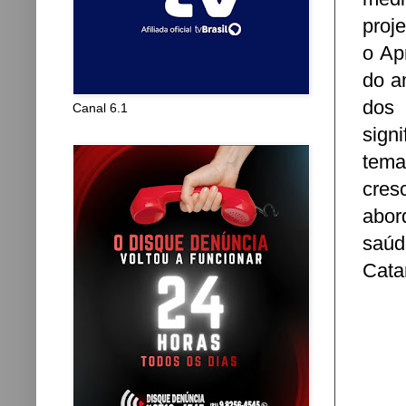
proj
o Ap
do a
dos
Canal 6.1
sign
tema
cres
abor
saúd
Cata