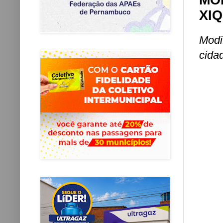
MO
XI
Modi
cida