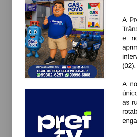
A Pr
Trân
e no
apri
inte
(02)
A no
único
as r
rota
engar