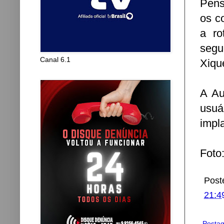
Pens
os c
a ro
segu
Canal 6.1
Xiqu
A Au
usuá
impla
Foto
Post
21:4
Postag