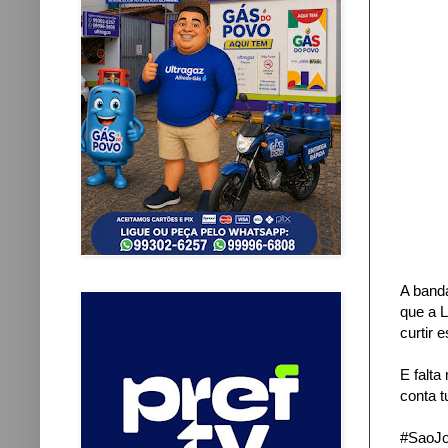
A banda
que a L
curtir 
E falta
conta t
#SaoJ