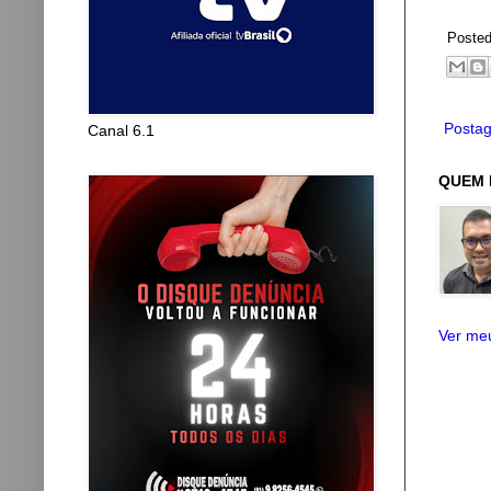
Poste
Postag
Canal 6.1
QUEM 
Ver meu