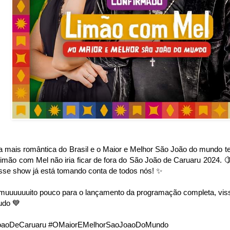
 mais romântica do Brasil e o Maior e Melhor São João do mundo tem 
imão com Mel não iria ficar de fora do São João de Caruaru 2024. 
esse show já está tomando conta de todos nós! ✨
 muuuuuuito pouco para o lançamento da programação completa, viss
udo 💙
oaoDeCaruaru #OMaiorEMelhorSaoJoaoDoMundo