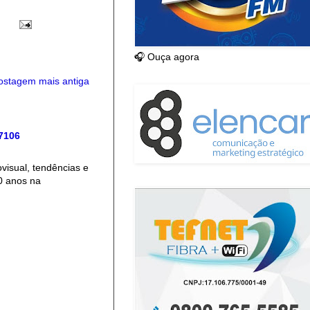
🎧 Ouça agora
ostagem mais antiga
 7106
isual, tendências e
0 anos na