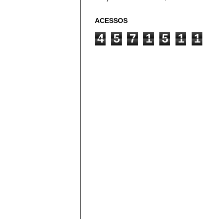
ACESSOS
4
5
7
1
5
1
1