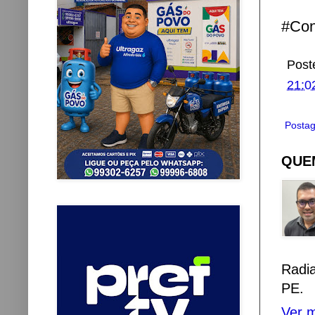
#Con
Post
21:0
Postag
QUEM
Radi
PE.
Ver m