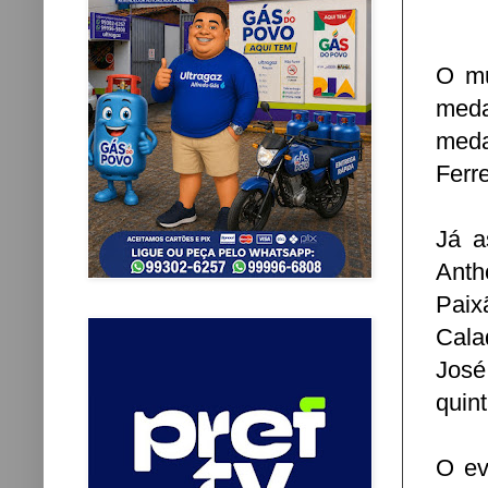
O mu
meda
meda
Ferr
Já a
Anth
Paix
Cala
José
quint
O ev