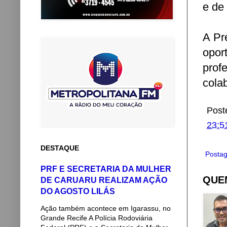
e de
A Pr
opor
prof
cola
Post
23:5
DESTAQUE
Postag
PRF E SECRETARIA DA MULHER
QUEM
DE CARUARU REALIZAM AÇÃO
DO AGOSTO LILÁS
Ação também acontece em Igarassu, no
Grande Recife A Polícia Rodoviária