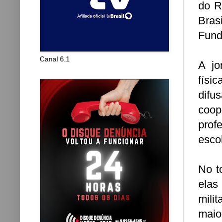
do R
Bras
Funda
Canal 6.1
A jo
físi
difu
coop
prof
escol
No t
elas
mili
maio