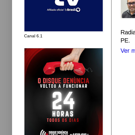
Radi
Canal 6.1
PE.
Ver m