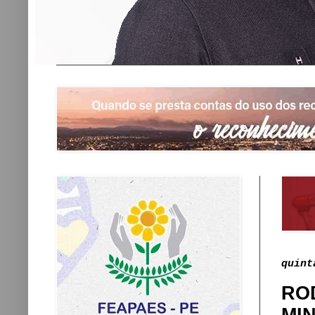
quint
RO