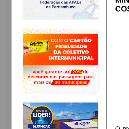
MI
CO
O pr