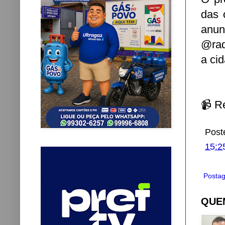
das 
anun
@raq
a ci
📹 R
Post
15:2
Postag
QUEM