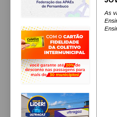
JO
As v
Ensi
Ensi