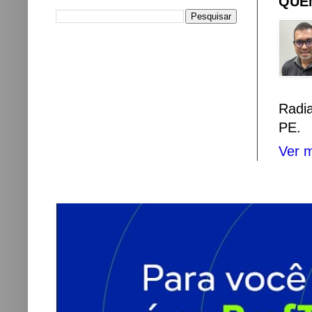
QUEM
Radi
PE.
Ver m