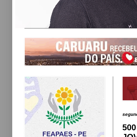
segun
50