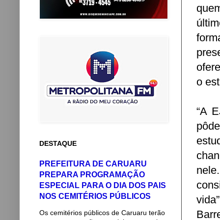
quem
últi
form
pres
ofer
o es
“A E
pôde
estu
DESTAQUE
chan
PREFEITURA DE CARUARU
nele
PREPARA PROGRAMAÇÃO
cons
ESPECIAL PARA O DIA DOS PAIS
NOS CEMITÉRIOS PÚBLICOS
vida
Barr
Os cemitérios públicos de Caruaru terão