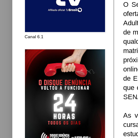
O Se
ofer
Adul
de m
Canal 6.1
qua
matr
próx
onli
de E
que 
SEN
As v
curs
estu