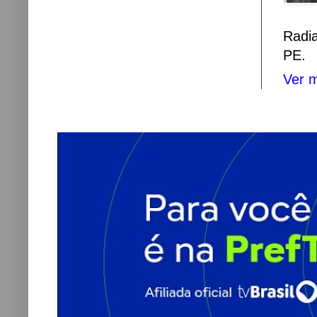
Radi
PE.
Ver m