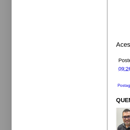
Aces
Post
09:2
Postag
QUEM