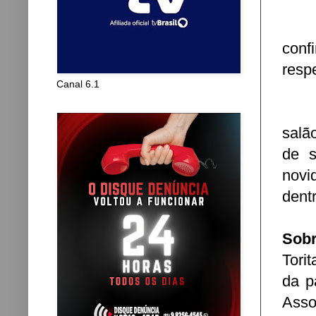
conf
resp
Canal 6.1
salã
de s
novi
dent
Sob
Tori
da p
Asso