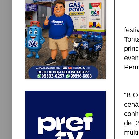
fest
Tori
prin
eve
Pern
“B.O
cená
conh
de 2
mult