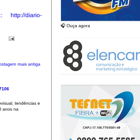
k: http://diario-
🎧 Ouça agora
ostagem mais antiga
 7106
isual, tendências e
0 anos na