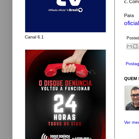
c. Com
Para
ofici
Canal 6.1
Poste
Postag
QUEM 
Ver meu