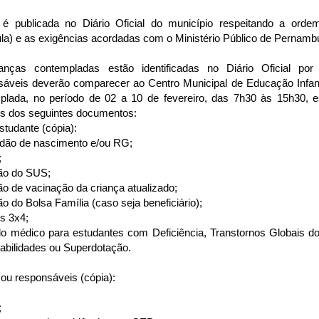
a é publicada no Diário Oficial do município respeitando a ordem
la) e as exigências acordadas com o Ministério Público de Pernamb
anças contempladas estão identificadas no Diário Oficial 
sáveis deverão comparecer ao Centro Municipal de Educação Infanti
plada, no período de 02 a 10 de fevereiro, das 7h30 às 15h30, 
s dos seguintes documentos:
studante (cópia):
tidão de nascimento e/ou RG;
;
tão do SUS;
ão de vacinação da criança atualizado;
ão do Bolsa Família (caso seja beneficiário);
os 3x4;
do médico para estudantes com Deficiência, Transtornos Globais d
abilidades ou Superdotação.
 ou responsáveis (cópia):
;