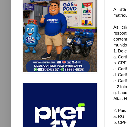
A list
matrícu
As cri
respon
contem
munido
1. Do e
a. Cer
b. CPF
c. Car
d. Cart
e. Cart
f. 2 fot
g. Lau
Altas H
2. Pais
a. RG;
b. CPF