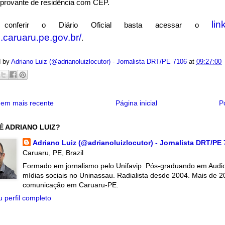
provante de residência com CEP.
lin
 conferir o Diário Oficial basta acessar o
al.caruaru.pe.gov.br/
.
d by
Adriano Luiz (@adrianoluizlocutor) - Jornalista DRT/PE 7106
at
09:27:00
em mais recente
Página inicial
P
É ADRIANO LUIZ?
Adriano Luiz (@adrianoluizlocutor) - Jornalista DRT/PE
Caruaru, PE, Brazil
Formado em jornalismo pelo Unifavip. Pós-graduando em Audiov
mídias sociais no Uninassau. Radialista desde 2004. Mais de 2
comunicação em Caruaru-PE.
 perfil completo