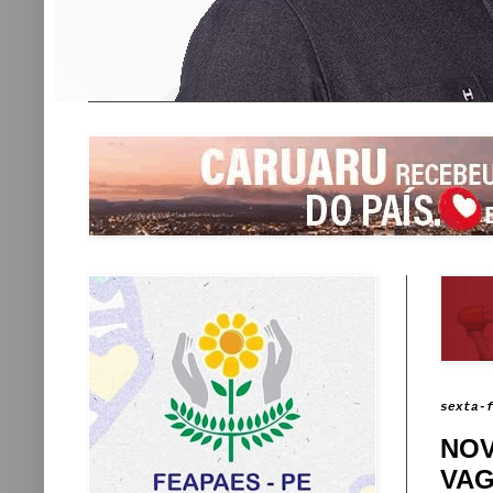
sexta-
NOV
VAG