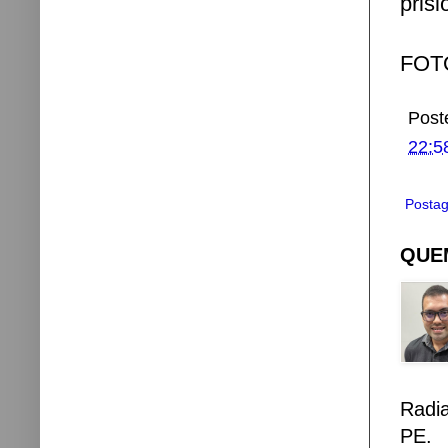
prisi
FOTO
Post
22:5
Postag
QUEM
Radi
PE.