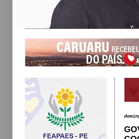
domin
GO