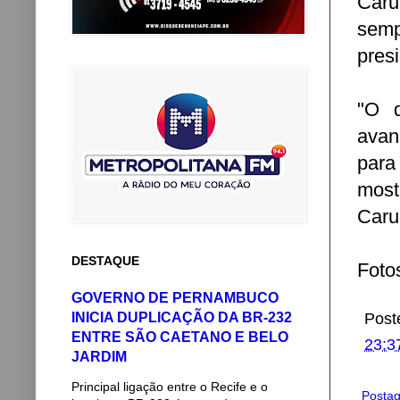
Caru
semp
pres
"O d
avan
para
most
Carua
DESTAQUE
Foto
GOVERNO DE PERNAMBUCO
INICIA DUPLICAÇÃO DA BR-232
Post
ENTRE SÃO CAETANO E BELO
23:3
JARDIM
Principal ligação entre o Recife e o
Postag