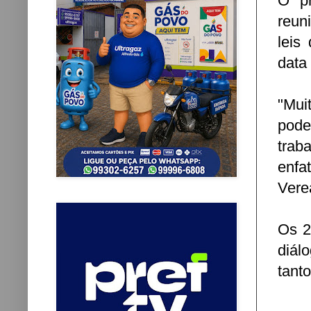
O pr
reun
leis
data
"Mui
pode
trab
enf
Vere
Os 2
diál
tant