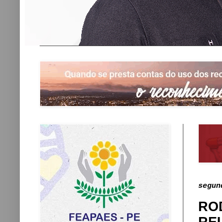
segun
RO