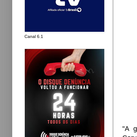
Canal 6.1
"A g