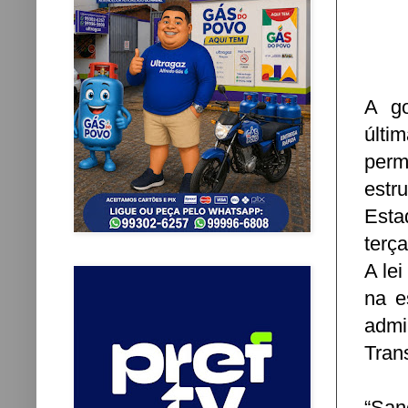
A go
últi
per
estr
Esta
terç
A lei
na e
admi
Tran
“San