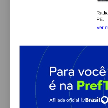
Radi
PE.
Ver m