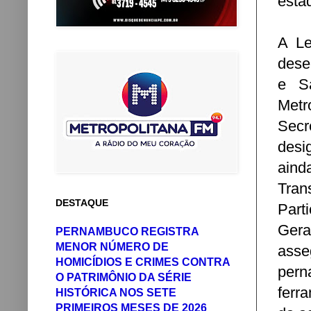
esta
A Le
dese
e Sa
Metr
Secr
desi
ain
Tran
DESTAQUE
Part
Gera
PERNAMBUCO REGISTRA
MENOR NÚMERO DE
asse
HOMICÍDIOS E CRIMES CONTRA
pern
O PATRIMÔNIO DA SÉRIE
ferr
HISTÓRICA NOS SETE
PRIMEIROS MESES DE 2026