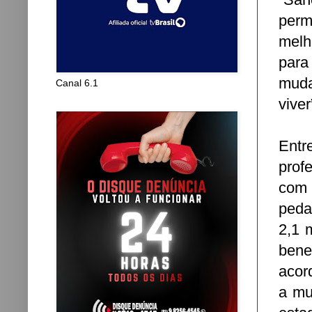
perm
melh
para
muda
Canal 6.1
vive
Ent
prof
com 
peda
2,1 
bene
acor
a mu