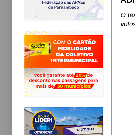
AD
O te
voto