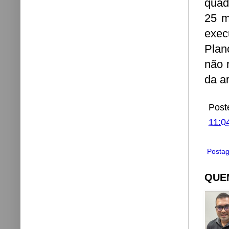
quad
25 m
exec
Plan
não 
da a
Post
11:0
Postag
QUEM