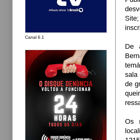
desv
Site
inscr
Canal 6.1
De a
Bern
temá
sala
de g
quei
ressa
Os m
loca