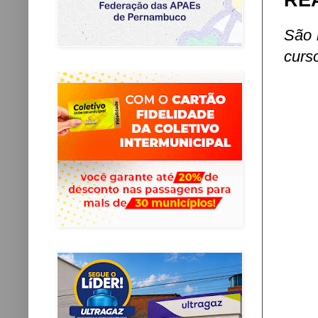
RE
São 
curso