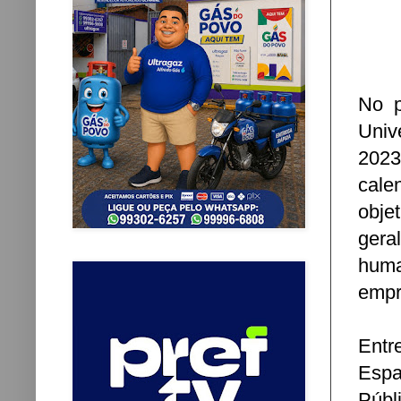
No p
Univ
2023
cale
obje
gera
huma
empr
Entr
Espa
Públ