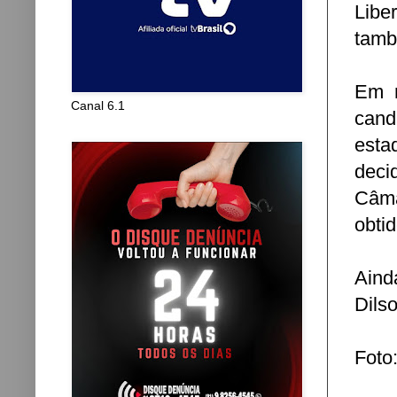
Libe
tamb
Em m
Canal 6.1
cand
esta
deci
Câma
obti
Aind
Dilso
Foto