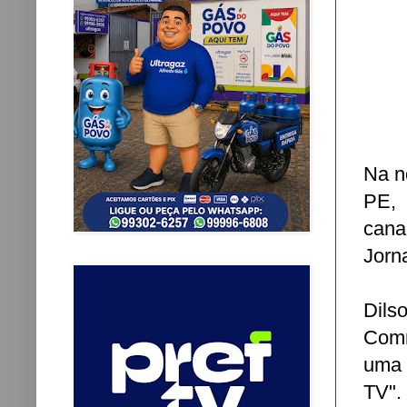
Na n
PE, 
cana
Jorn
Dils
Comm
uma 
TV".