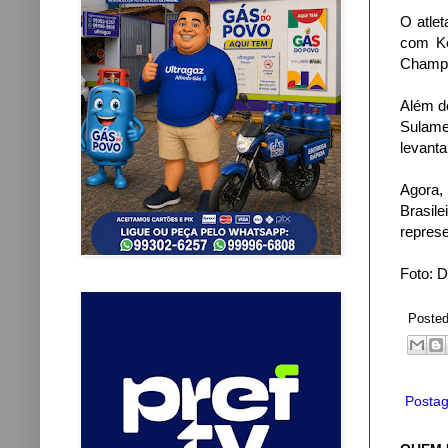
O atlet
com Ke
Champio
Além de
Sulame
levant
Agora,
Brasil
represe
Foto: 
Poste
Postag