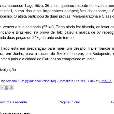
a caruaruense Tiago Silva, 36 anos, quebrou recorde no levantament
ttlebell, numa das mais importantes competições do esporte, a
nship. O atleta participou de duas provas: Meia-maratona e Clássic
 vencer a sua categoria (95 kg), Tiago ainda fez história, de levar 
ricano e Brasileiro, na prova de Talc bateu a marca de 67 repeti
ando duas peças de 24kg durante este tempo.
 Tiago está em preparação para mais um desafio. Irá embarcar 
eira, em Junho, para a cidade de Szekesfehervar, em Budapeste, n
ntar o país e a cidade de Caruaru na competição mundial.
Divulgação
d by
Adriano Luiz (@adrianoluizlocutor) - Jornalista DRT/PE 7106
at
01:27:00
em mais recente
Página inicial
P