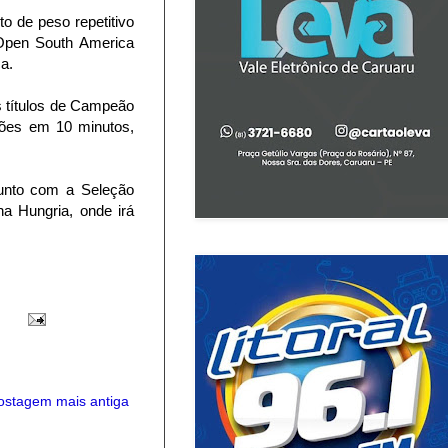
o de peso repetitivo
 Open South America
a.
os títulos de Campeão
ções em 10 minutos,
junto com a Seleção
a Hungria, onde irá
ostagem mais antiga