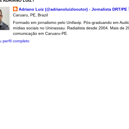
É ADRIANO LUIZ?
Adriano Luiz (@adrianoluizlocutor) - Jornalista DRT/PE
Caruaru, PE, Brazil
Formado em jornalismo pelo Unifavip. Pós-graduando em Audiov
mídias sociais no Uninassau. Radialista desde 2004. Mais de 2
comunicação em Caruaru-PE.
 perfil completo