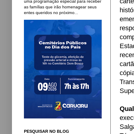
cart
uma programação especial para receber
as famílias que irão homenagear seus
hist
entes queridos no próximo...
eme
res
comp
Esta
rece
cart
cópi
Tran
Supe
Qual
exec
Salg
PESQUISAR NO BLOG