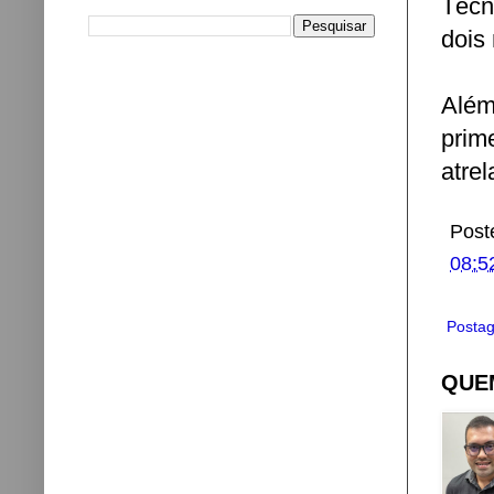
Técn
dois
Além
prim
atre
Post
08:5
Postag
QUEM