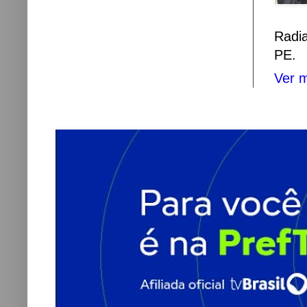
Radi
PE.
Ver m