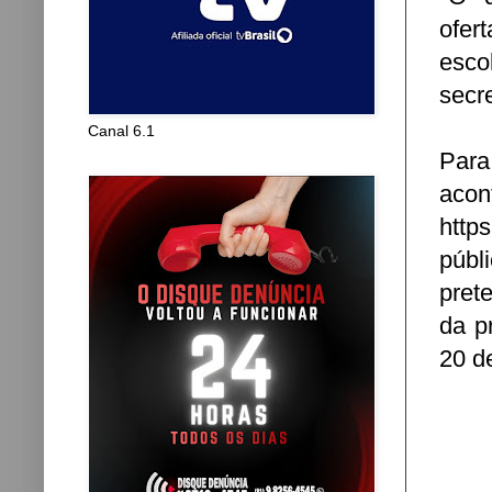
ofer
esco
secr
Canal 6.1
Para
aco
http
públ
pret
da p
20 de