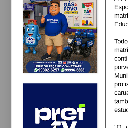
Espo
matr
Educ
Todo
matr
con
porv
Muni
prof
caru
tamb
estu
"O d