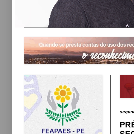
segun
PR