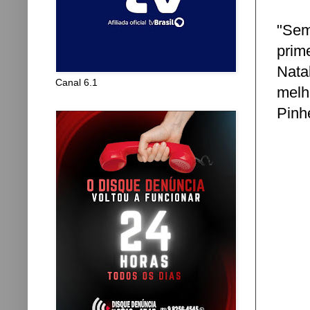
"Sem
prim
Nat
Canal 6.1
melh
Pinhe