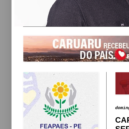
domin
CA