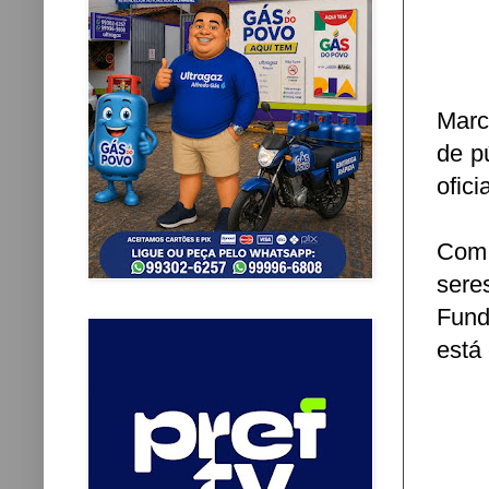
Marc
de p
ofici
Com 
sere
Fund
está