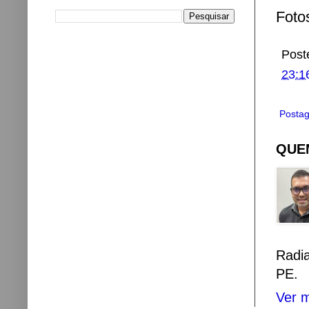
Foto
Post
23:1
Postag
QUEM
Radi
PE.
Ver m