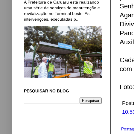
A Prefeitura de Caruaru está realizando
Senh
uma série de serviços de manutenção e
revitalização no Terminal Leste. As
Agam
intervenções, executadas p...
Divi
Pano
Auxi
Cada
com 
Foto
PESQUISAR NO BLOG
Post
10:5
Postag