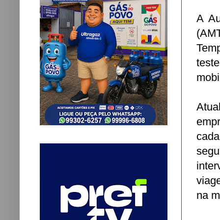
A Au
(AMT
Temp
test
mobi
Atua
empr
cada
segu
inte
viag
na m