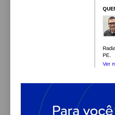
QUEM
Radi
PE.
Ver m