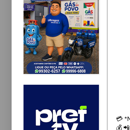
💳 *
💰📲