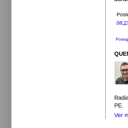
Post
08:2
Postag
QUEM
Radi
PE.
Ver m