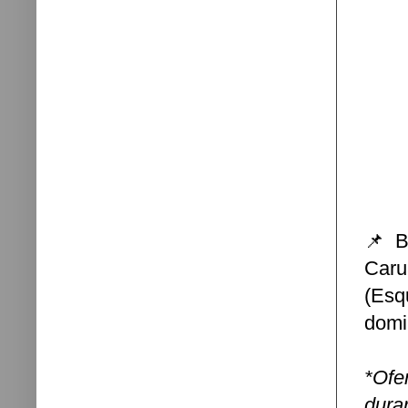
📌 B
Caru
(Esq
domi
*Ofe
dura