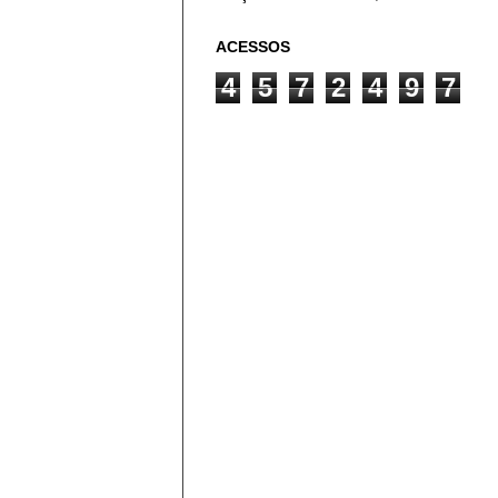
ACESSOS
4
5
7
2
4
9
7