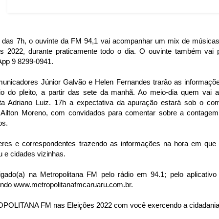
ir das 7h, o ouvinte da FM 94,1 vai acompanhar um mix de músicas
es 2022, durante praticamente todo o dia. O ouvinte também vai p
pp 9 8299-0941.
unicadores Júnior Galvão e Helen Fernandes trarão as informaçõ
cio do pleito, a partir das sete da manhã. Ao meio-dia quem vai 
ista Adriano Luiz. 17h a expectativa da apuração estará sob o co
r Ailton Moreno, com convidados para comentar sobre a contagem
os.
eres e correspondentes trazendo as informações na hora em qu
u e cidades vizinhas.
ligado(a) na Metropolitana FM pelo rádio em 94.1; pelo aplicativo
ndo www.metropolitanafmcaruaru.com.br.
OLITANA FM nas Eleições 2022 com você exercendo a cidadania