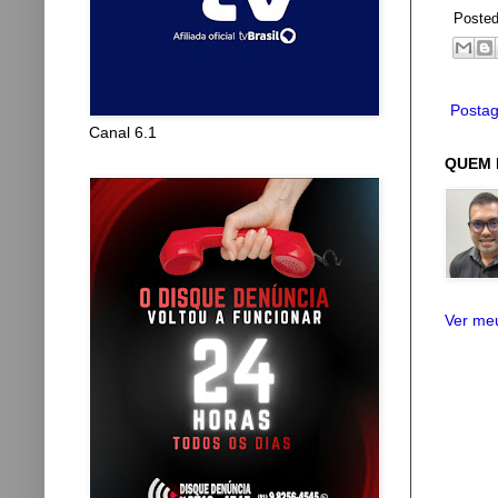
Poste
Postag
Canal 6.1
QUEM 
Ver meu