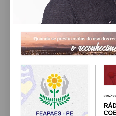
doming
RÁD
COB