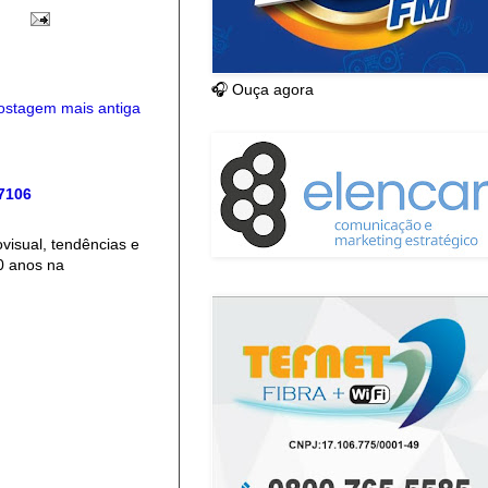
🎧 Ouça agora
ostagem mais antiga
 7106
isual, tendências e
0 anos na