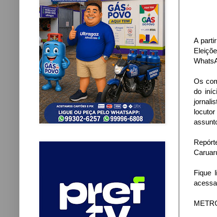
A part
Eleiçõ
WhatsA
Os com
do iní
jornal
locuto
assunt
Repórt
Caruar
Fique 
acessa
METROP