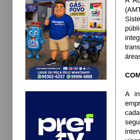
A Au
(AMT
Sist
públ
inte
tran
área
COM
A in
empr
cada
segu
inte