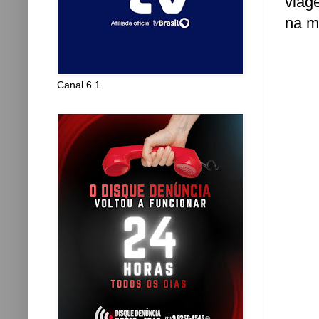
viag
na m
Canal 6.1