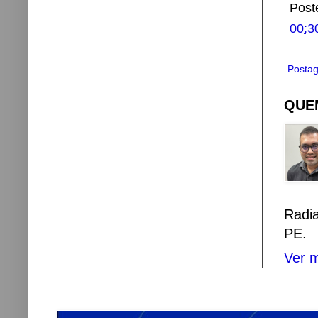
Post
00:3
Postag
QUEM
Radi
PE.
Ver m