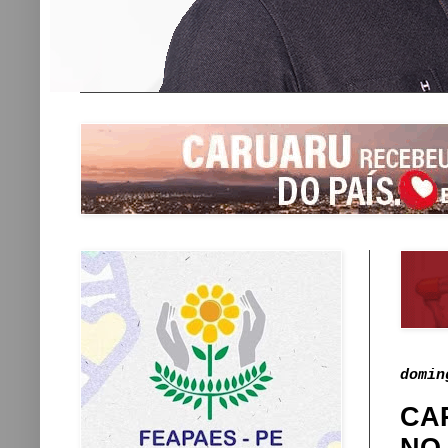
domin
CA