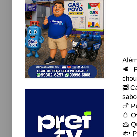
Além
🥩 P
chou
🥓Ca
sabo
🍗 Pe
🥚 O
🧀 Q
🐟 