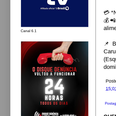
💳 *
💰📲
alim
Canal 6.1
📌 B
Caru
(Esq
domi
Post
15:0
Postag