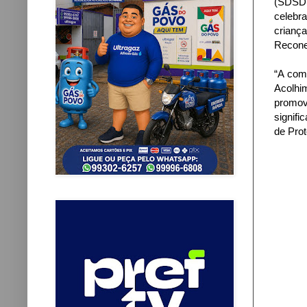
(SDSDH
celebr
crianç
Recone
“A com
Acolhi
promov
signifi
de Pro