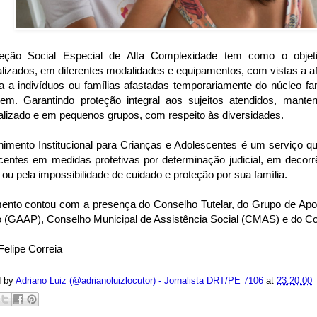
eção Social Especial de Alta Complexidade tem como o objetiv
lizados, em diferentes modalidades e equipamentos, com vistas a a
a a indivíduos ou famílias afastadas temporariamente do núcleo fam
gem. Garantindo proteção integral aos sujeitos atendidos, mant
alizado e em pequenos grupos, com respeito às diversidades.
himento Institucional para Crianças e Adolescentes é um serviço q
centes em medidas protetivas por determinação judicial, em decorr
s ou pela impossibilidade de cuidado e proteção por sua família.
nto contou com a presença do Conselho Tutelar, do Grupo de Apo
 (GAAP), Conselho Municipal de Assistência Social (CMAS) e do C
Felipe Correia
d by
Adriano Luiz (@adrianoluizlocutor) - Jornalista DRT/PE 7106
at
23:20:00