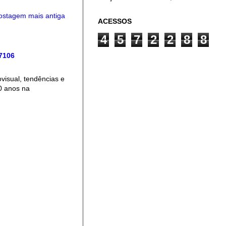
ostagem mais antiga
ACESSOS
4
5
7
2
2
8
8
 7106
isual, tendências e
0 anos na