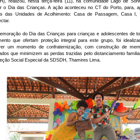
), realizou, nesta terça-feira (11), na comunidade Lago de Sonh
ar o Dia das Crianças. A ação aconteceu no CT do Porto, para, 
as das Unidades de Acolhimento: Casa de Passagem, Casa I, C
ctar.
emoração do Dia das Crianças para crianças e adolescentes de t
mento que ofertam proteção integral para este grupo, foi idealiz
er um momento de confraternização, com construção de memó
cados que minimizem as perdas trazidas pelo distanciamento familiar
teção Social Especial da SDSDH, Thamires Lima.