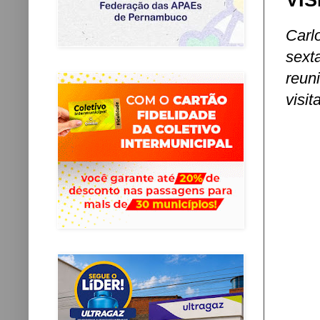
VI
Carl
sext
reun
visit