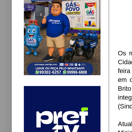
Os m
Cida
feir
em c
Brit
inte
(Sind
Atua