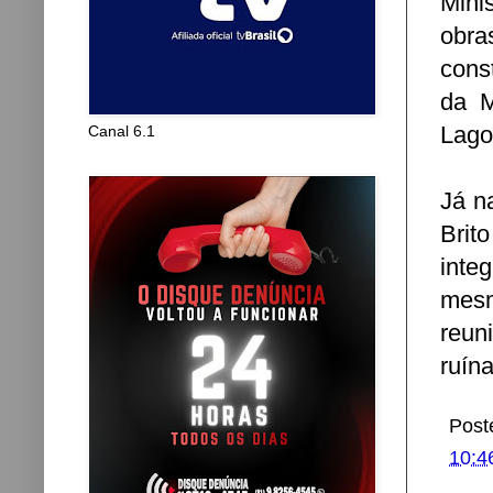
Mini
obra
cons
da M
Lago
Canal 6.1
Já n
Brit
integ
mesm
reun
ruín
Post
10:4