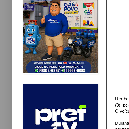
Um hom
(9), pe
O veícu
Durant