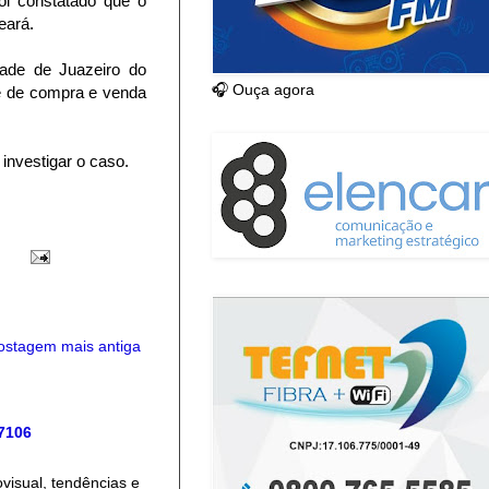
foi constatado que o
eará.
dade de Juazeiro do
🎧 Ouça agora
e de compra e venda
investigar o caso.
ostagem mais antiga
 7106
isual, tendências e