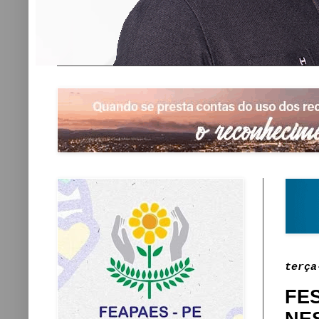
terça
FE