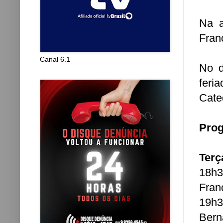
Na a
Fran
Canal 6.1
No d
feria
Cated
Prog
Terç
18h
Fran
19h
Bern