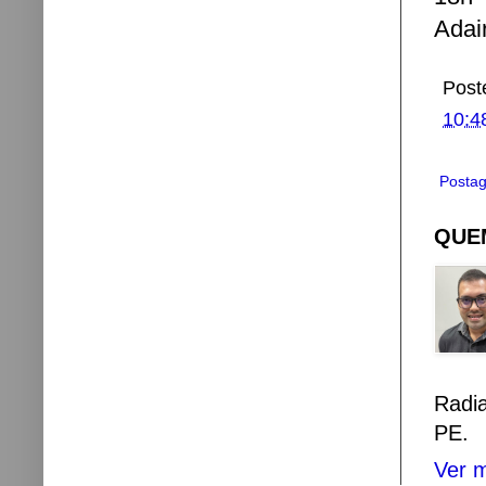
Adai
Post
10:4
Postag
QUEM
Radi
PE.
Ver m