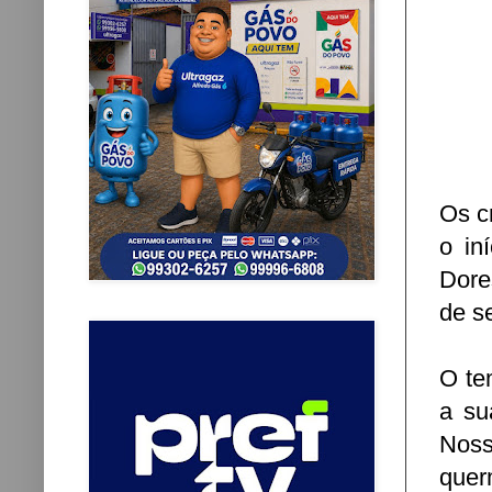
Os c
o in
Dore
de s
O te
a su
Nos
quer