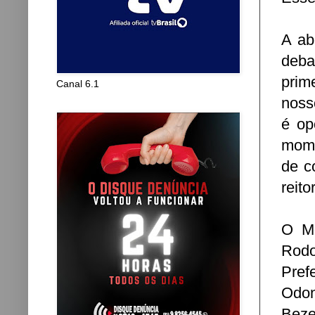
A ab
deba
prim
Canal 6.1
noss
é op
mome
de c
reit
O Mo
Rodo
Pref
Odon
Beze