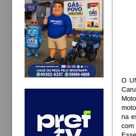
O UN
Caru
Mot
moto
na e
com 
Esse