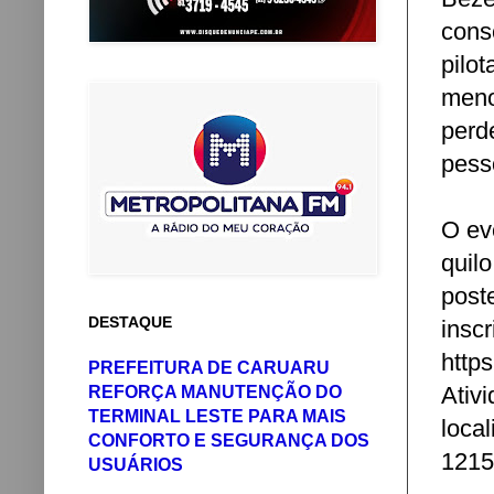
cons
pilo
meno
perd
pess
O ev
quil
post
DESTAQUE
ins
http
PREFEITURA DE CARUARU
Ati
REFORÇA MANUTENÇÃO DO
TERMINAL LESTE PARA MAIS
loca
CONFORTO E SEGURANÇA DOS
1215
USUÁRIOS