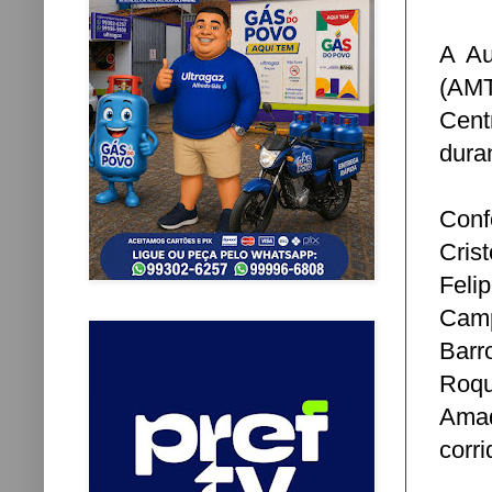
A Au
(AMT
Cent
dura
Conf
Cris
Feli
Camp
Barr
Roqu
Amad
corri