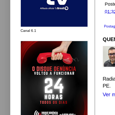
Post
01:3
Postag
Canal 6.1
QUEM
Radi
PE.
Ver m