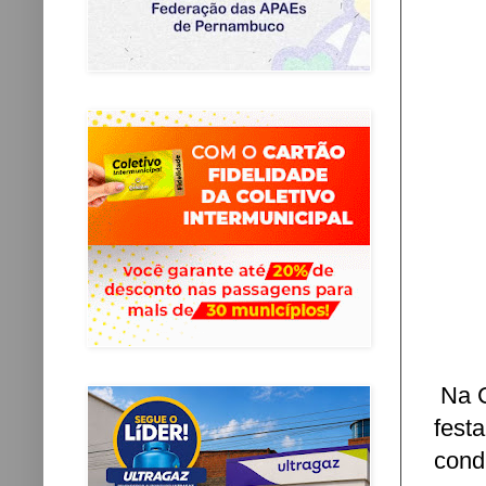
Na C
fest
cond