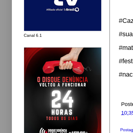
#Caz
#sua
Canal 6.1
#mat
#fes
#nac
Post
10:3
Postag