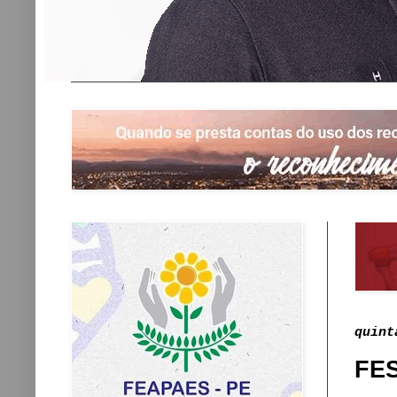
quint
FE