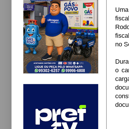
Uma 
fisc
Rodo
fisc
no S
Dura
o ca
carg
docu
cons
docu