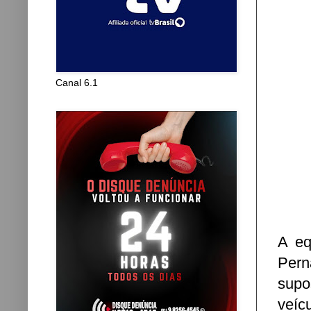
Canal 6.1
A eq
Pern
supo
veíc