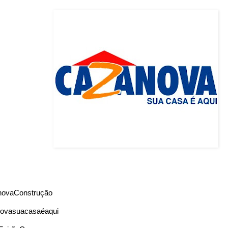
novaConstrução
ovasuacasaéaqui