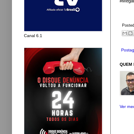
#Mega
Poste
Canal 6.1
Postag
QUEM 
Ver meu