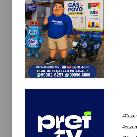
#Caza
#cazan