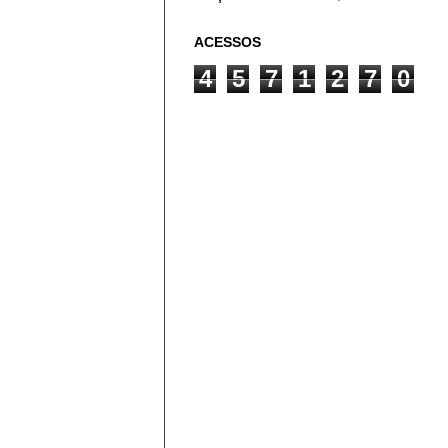
ACESSOS
4
5
7
1
2
7
0