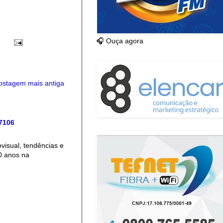
🎧 Ouça agora
ostagem mais antiga
 7106
isual, tendências e
0 anos na