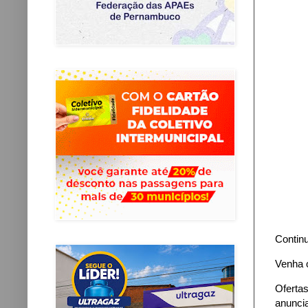
Contin
Venha c
Oferta
anunci