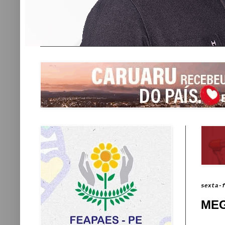
sexta-
MEG