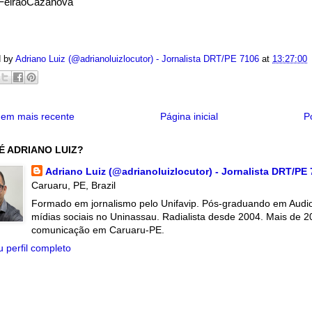
FeirãoCazanova
d by
Adriano Luiz (@adrianoluizlocutor) - Jornalista DRT/PE 7106
at
13:27:00
em mais recente
Página inicial
P
É ADRIANO LUIZ?
Adriano Luiz (@adrianoluizlocutor) - Jornalista DRT/PE
Caruaru, PE, Brazil
Formado em jornalismo pelo Unifavip. Pós-graduando em Audiov
mídias sociais no Uninassau. Radialista desde 2004. Mais de 2
comunicação em Caruaru-PE.
 perfil completo